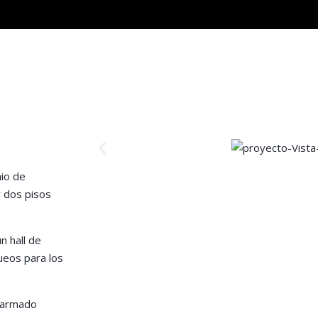
io de
y dos pisos
n hall de
ueos para los
n armado