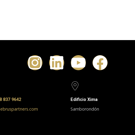
8 837 9642
Edificio Xima
ebruspartners.com
Samborondón