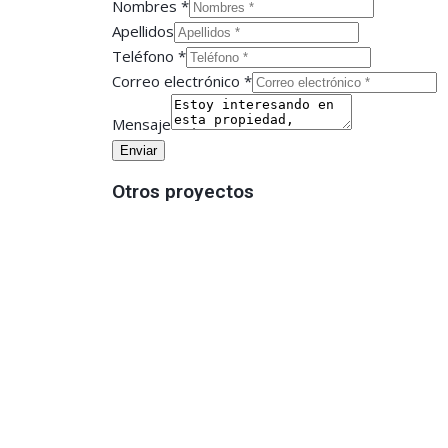
Layout
Nombres
*
Correo
Apellidos
Apellidos
Teléfono
*
Correo electrónico
*
Mensaje
Enviar
Otros proyectos
Vista Pacífico
Tortuga Bay
The Falls