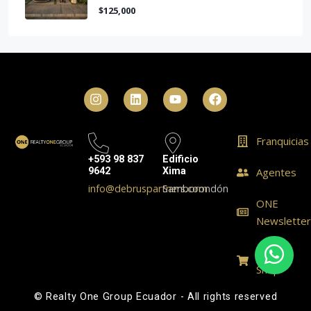
$125,000
Franquicias
+593 98 837
Edificio
9642
Xima
Agentes
info@debruspartners.com
Samborondón
ONE
Newslette
ONE
Shop
© Realty One Group Ecuador - All rights reserved