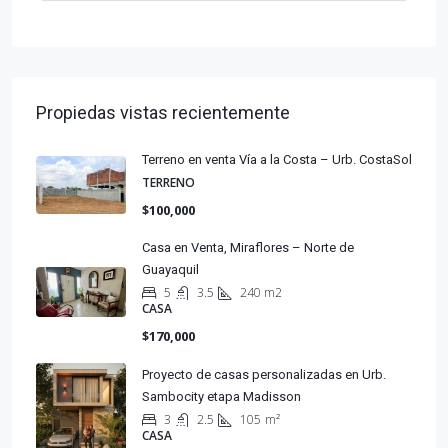
Propiedas vistas recientemente
Terreno en venta Vía a la Costa – Urb. CostaSol
TERRENO
$100,000
Casa en Venta, Miraflores – Norte de
Guayaquil
5
3.5
240 m2
CASA
$170,000
Proyecto de casas personalizadas en Urb.
Sambocity etapa Madisson
3
2.5
105
m²
CASA