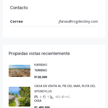
Contacto
Correo
jfarias@rogdestiny.com
Propiedas vistas recientemente
KARIBAO
TERRENO
$120,000
CASA EN VENTA AL PIE DEL MAR, RUTA DEL
SPONDYLUS
4
5
692.40 m2
CASA
$1,400,000