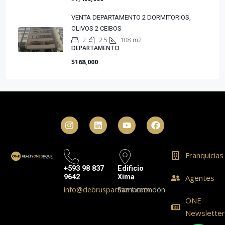
VENTA DEPARTAMENTO 2 DORMITORIOS,
OLIVOS 2 CEIBOS
2
2.5
108 m2
DEPARTAMENTO
$168,000
Franquicias
+593 98 837
Edificio
9642
Xima
Agentes
info@debruspartners.com
Samborondón
ONE
Newslette