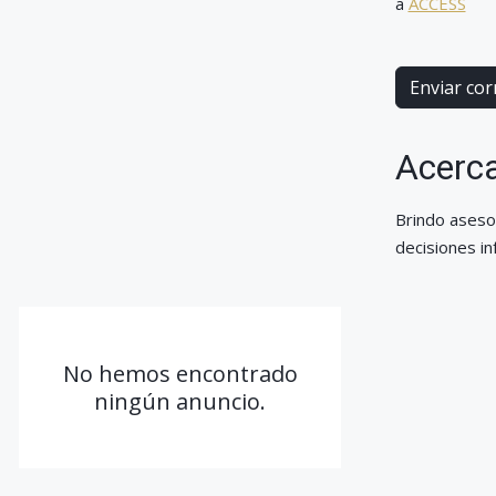
a
ACCESS
Enviar cor
Acerca
Brindo aseso
decisiones in
No hemos encontrado
ningún anuncio.