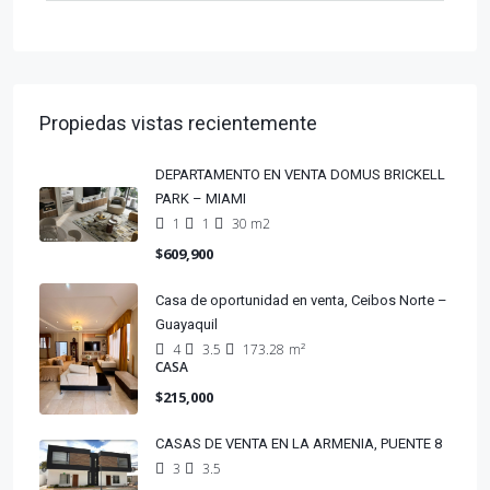
Propiedas vistas recientemente
DEPARTAMENTO EN VENTA DOMUS BRICKELL
PARK – MIAMI
1
1
30 m2
$609,900
Casa de oportunidad en venta, Ceibos Norte –
Guayaquil
4
3.5
173.28
m²
CASA
$215,000
CASAS DE VENTA EN LA ARMENIA, PUENTE 8
3
3.5