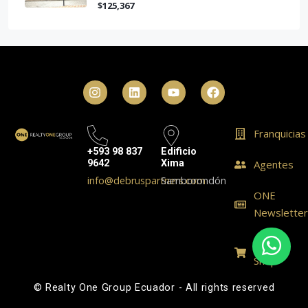
$125,367
Franquicias
+593 98 837
Edificio
9642
Xima
Agentes
info@debruspartners.com
Samborondón
ONE
Newslette
ONE
Shop
© Realty One Group Ecuador - All rights reserved