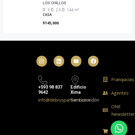
LOS CHILLOS
3
2.5
144
m²
CASA
$145,000
Franquicias
+593 98 837
Edificio
9642
Xima
Agentes
info@debruspartners.com
Samborondón
ONE
Newslette
ONE
Shop