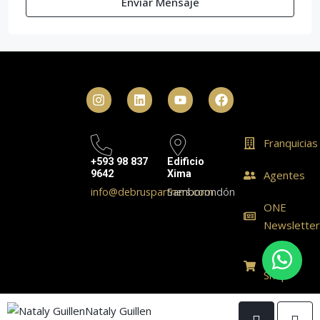
Enviar Mensaje
Franquicias
+593 98 837
Edificio
9642
Xima
Agentes
info@debruspartners.com
Samborondón
ONE
Newslette
ONE
Shop
© Realty One Group Ecuador - All rights reserved
Nataly Guillen