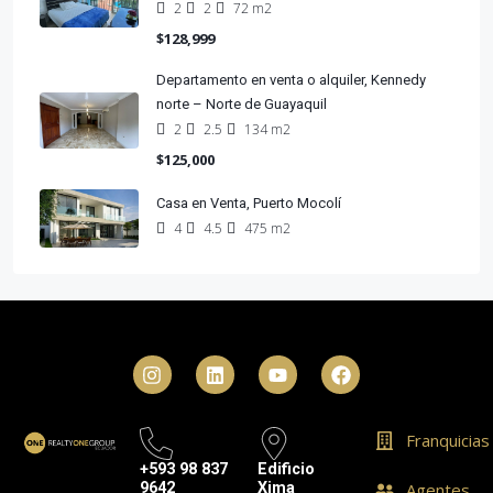
2
2
72 m2
$128,999
Departamento en venta o alquiler, Kennedy
norte – Norte de Guayaquil
2
2.5
134 m2
$125,000
Casa en Venta, Puerto Mocolí
4
4.5
475 m2
Franquicias
+593 98 837
Edificio
9642
Xima
Agentes