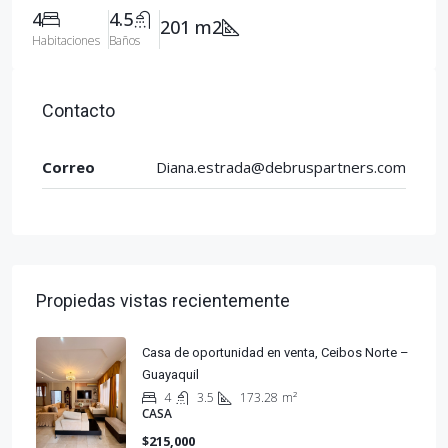
4
4.5
201 m2
Habitaciones
Baños
Contacto
Correo
Diana.estrada@debruspartners.com
Propiedas vistas recientemente
Casa de oportunidad en venta, Ceibos Norte –
Guayaquil
4
3.5
173.28
m²
CASA
$215,000