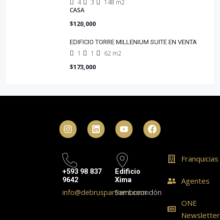
4
3
148 m2
CASA
$120,000
EDIFICIO TORRE MILLENIUM SUITE EN VENTA
1
1
62 m2
$173,000
Franquicias
+593 98 837
Edificio
9642
Xima
Agentes
info@debruspartners.com
Samborondón
ONE
Newslette