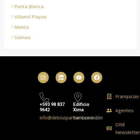
Punta Blanca
Villamil Playas
Manta
Salinas
Franquicias
+593 98 837
Edificio
9642
Xima
Agentes
info@debruspartners.com
Samborondón
ONE
Newslette