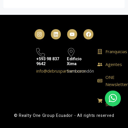
Franquicias
+593 98 837
Edificio
9642
Xima
Agentes
info@debruspartners.com
Samborondón
ONE
Newslette
ONE
Shop
© Realty One Group Ecuador - All rights reserved