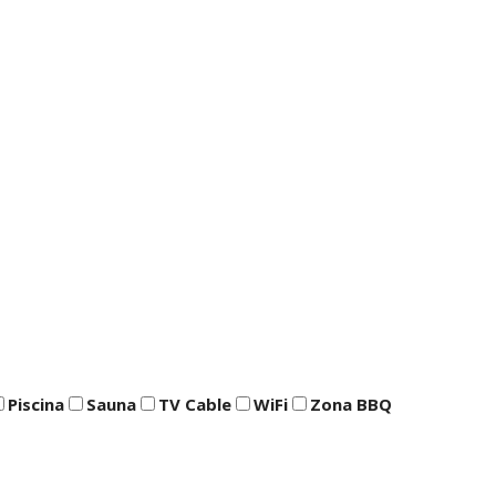
Piscina
Sauna
TV Cable
WiFi
Zona BBQ