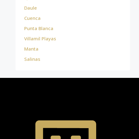
Daule
Cuenca
Punta Blanca
Villamil Playas
Manta
Salinas