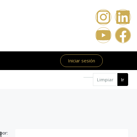
Iniciar sesión
Limpiar
Ir
por: