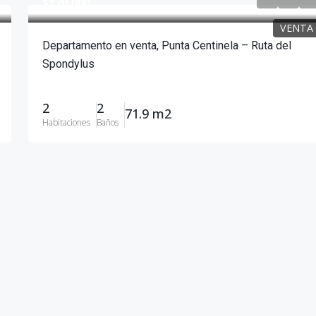
$170,000
VENTA
Departamento en venta, Punta Centinela – Ruta del
Spondylus
2
2
71.9 m2
Habitaciones
Baños