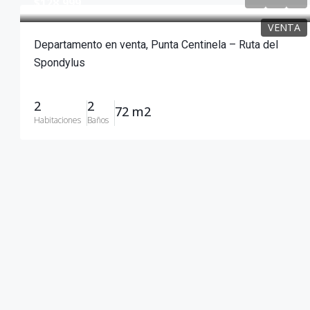
$128,999
VENTA
Departamento en venta, Punta Centinela – Ruta del
Spondylus
2
2
72 m2
Habitaciones
Baños