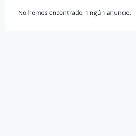
No hemos encontrado ningún anuncio.
$111,000
Departamentos de lujo en Av. 
| Suites y departamento de 3 h
3