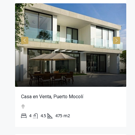
ÓN
Casa en Venta, Puerto Mocolí
C
4
4.5
475 m2