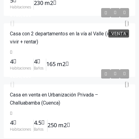
5
230 m2
Habitaciones
$185,000
VENTA
Casa con 2 departamentos en la vía al Valle (ideal para
vivir + rentar)
4
4
165 m2
Habitaciones
Baños
$250,000
Casa en venta en Urbanización Privada –
Challuabamba (Cuenca)
4
4.5
250 m2
Habitaciones
Baños