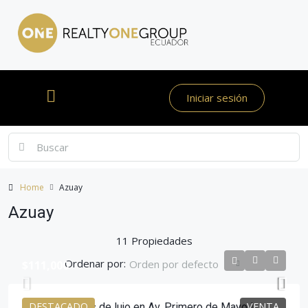
Iniciar sesión
Home
Azuay
Azuay
11 Propiedades
Ordenar por:
Orden por defecto
$111,000
DESTACADO
VENTA
Departamentos de lujo en Av. Primero de Mayo |