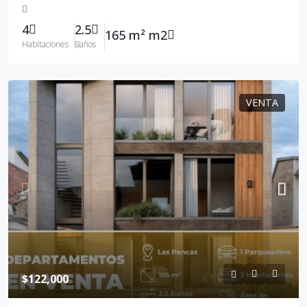
4
2.5
165 m² m2
Habitaciones
Baños
VENTA
$122,000