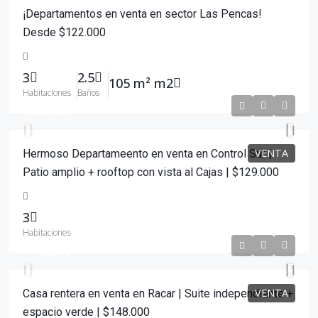
¡Departamentos en venta en sector Las Pencas!
Desde $122.000
3
2.5
105 m² m2
Habitaciones
Baños
$129,000
VENTA
Hermoso Departameento en venta en Control Sur |
Patio amplio + rooftop con vista al Cajas | $129.000
3
Habitaciones
$148,000
VENTA
Casa rentera en venta en Racar | Suite independiente +
espacio verde | $148.000