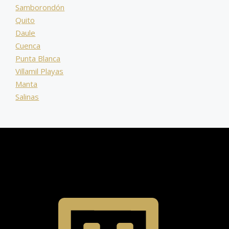
Samborondón
Quito
Daule
Cuenca
Punta Blanca
Villamil Playas
Manta
Salinas