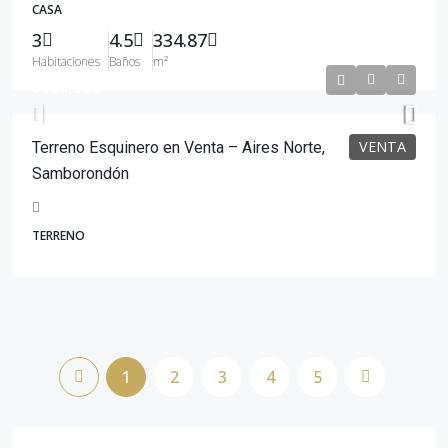
CASA
3
4.5
334.87
Habitaciones
Baños
m²
$160,000
VENTA
Terreno Esquinero en Venta – Aires Norte,
Samborondón
TERRENO
1
2
3
4
5