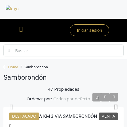
Iniciar sesión
Home
Samborondón
Samborondón
47 Propiedades
Ordenar por:
Orden por defecto
DESTACADO
VENTA
CASA EN VENTA KM 3 VÍA SAMBORONDÓN