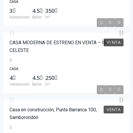
CASA
3
4.5
350
Habitaciones
Baños
m²
$350,000
VENTA
CASA MODERNA DE ESTRENO EN VENTA – ISLA
CELESTE
CASA
4
4.5
250
Habitaciones
Baños
m²
$480,000
VENTA
Casa en construcción, Punta Barranca 100,
Samborondón