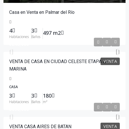
Casa en Venta en Palmar del Río
4
3
497 m2
Habitaciones
Baños
$240,000
VENTA
VENTA DE CASA EN CIUDAD CELESTE ETAPA LA
MARINA
CASA
3
3
180
Habitaciones
Baños
m²
$690,000
VENTA
VENTA CASA AIRES DE BATAN