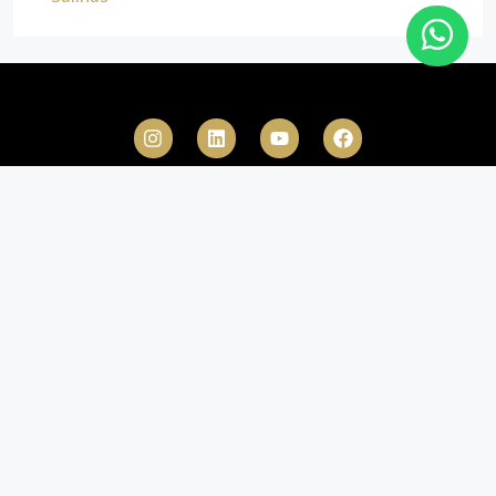
Franquicias
+593 98 837
Edificio
9642
Xima
Agentes
info@debruspartners.com
Samborondón
ONE
Newslette
ONE
Shop
© Realty One Group Ecuador - All rights reserved