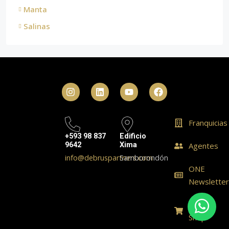
Manta
Salinas
Franquicias
+593 98 837
Edificio
9642
Xima
Agentes
info@debruspartners.com
Samborondón
ONE
Newslette
ONE
Shop