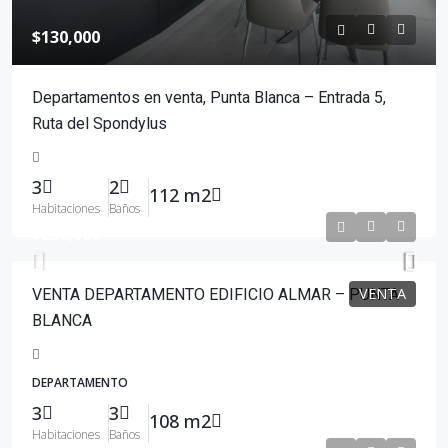
$130,000
Departamentos en venta, Punta Blanca – Entrada 5,
Ruta del Spondylus
3
2
112 m2
Habitaciones
Baños
$250,000
VENTA
VENTA DEPARTAMENTO EDIFICIO ALMAR – PUNTA
BLANCA
DEPARTAMENTO
3
3
108 m2
Habitaciones
Baños