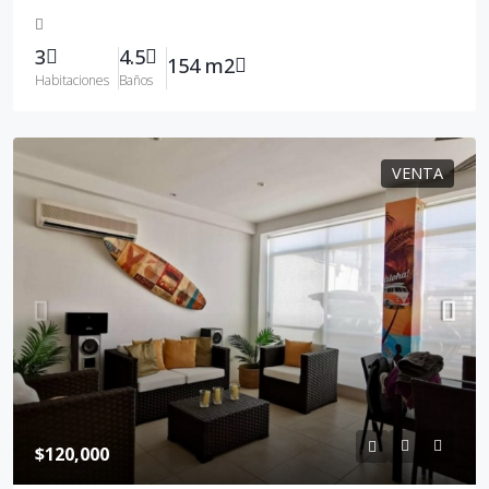
3
4.5
154 m2
Habitaciones
Baños
VENTA
$120,000